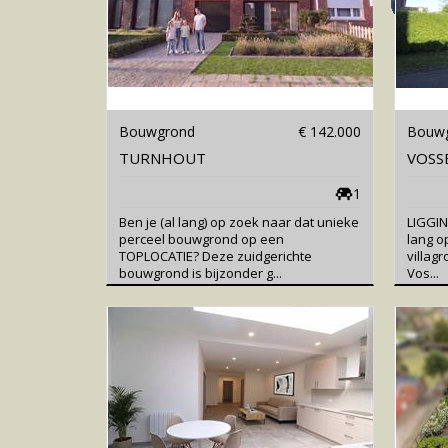
Bouwgrond
€ 142.000
Bouw
TURNHOUT
VOSS
1
Ben je (al lang) op zoek naar dat unieke
LIGGIN
perceel bouwgrond op een
lang o
TOPLOCATIE? Deze zuidgerichte
villagr
bouwgrond is bijzonder g...
Vos...