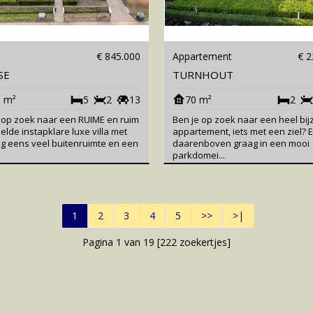
€ 845.000
Appartement
€ 2
SE
TURNHOUT
 m²
5
2
13
70 m²
2
 op zoek naar een RUIME en ruim
Ben je op zoek naar een heel bi
elde instapklare luxe villa met
appartement, iets met een ziel? En
g eens veel buitenruimte en een
daarenboven graag in een mooi
parkdomei...
1
2
3
4
5
>>
>|
Pagina 1 van 19 [
222
zoekertjes]