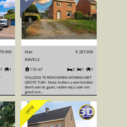
79.000
Huis
€ 287.000
RAVELS
1
1
170 m²
3
1
1
r
VOLLEDIG TE RENOVEREN WONING MET
GROTE TUIN - Nota: Indien u een krediet
dient aan te gaan, raden wij u aan om
goed voo...