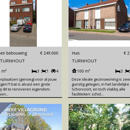
pen bebouwing
€ 249.000
Huis
€ 2
-TURNHOUT
TURNHOUT
 m²
3
1
4
100 m²
3
rplaatsen (genoeg) voor al jouw
Deze ideale gezinswoning is zee
igen?! Dat is alvast een grote
gunstig gelegen, in het landelijke
bij dit te renoveren eigendom.
Schorvoort, en toch vlakbij alle
on...
faciliteiten: schol...