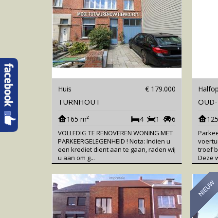
Huis
€ 179.000
Halfo
TURNHOUT
OUD
165 m²
4
1
6
125
VOLLEDIG TE RENOVEREN WONING MET
Parkee
PARKEERGELEGENHEID ! Nota: Indien u
voertu
een krediet dient aan te gaan, raden wij
troef 
u aan om g...
Deze w