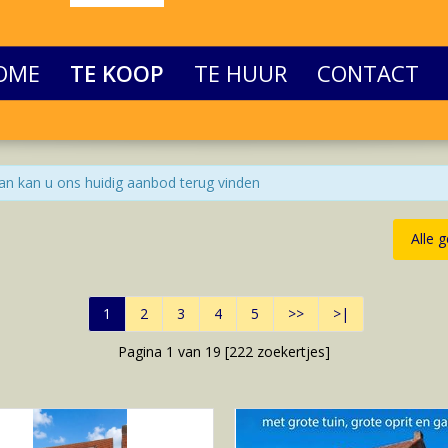
OME
TE KOOP
TE HUUR
CONTACT
an kan u ons huidig aanbod terug vinden
Alle 
1
2
3
4
5
>>
>|
Pagina 1 van 19 [
222
zoekertjes]