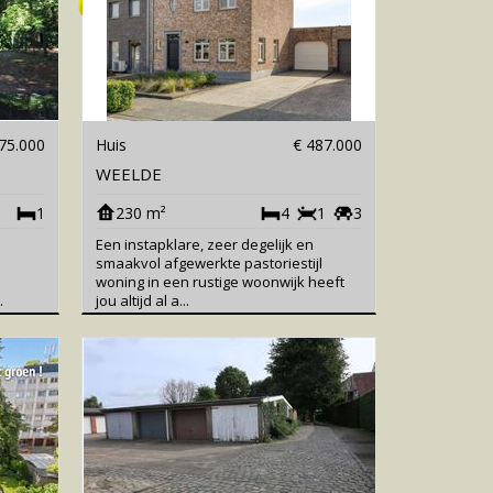
75.000
Huis
€ 487.000
WEELDE
1
230 m²
4
1
3
Een instapklare, zeer degelijk en
smaakvol afgewerkte pastoriestijl
woning in een rustige woonwijk heeft
.
jou altijd al a...