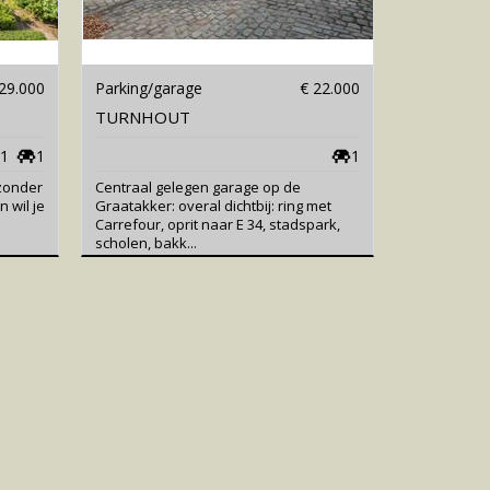
29.000
Parking/garage
€ 22.000
TURNHOUT
1
1
1
jzonder
Centraal gelegen garage op de
 wil je
Graatakker: overal dichtbij: ring met
Carrefour, oprit naar E 34, stadspark,
scholen, bakk...