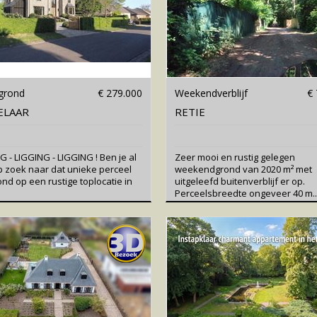
grond
€ 279.000
Weekendverblijf
€ 
ELAAR
RETIE
G - LIGGING - LIGGING ! Ben je al
Zeer mooi en rustig gelegen
p zoek naar dat unieke perceel
weekendgrond van 2020 m² met
ond op een rustige toplocatie in
uitgeleefd buitenverblijf er op.
Perceelsbreedte ongeveer 40 m..