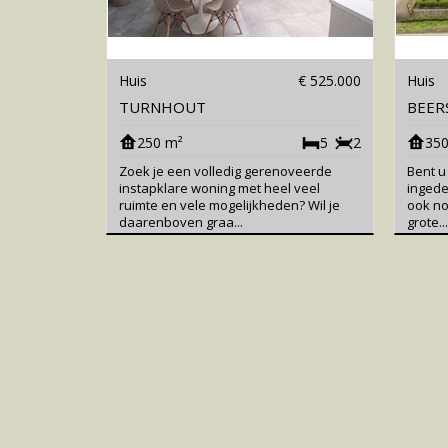
Huis
€ 525.000
Huis
TURNHOUT
BEER
250 m²
5
2
350
Zoek je een volledig gerenoveerde
Bent u
instapklare woning met heel veel
ingede
ruimte en vele mogelijkheden? Wil je
ook no
daarenboven graa...
grote...