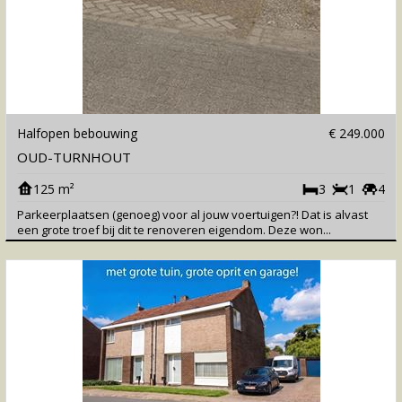
Halfopen bebouwing
€ 249.000
OUD-TURNHOUT
125 m²
3
1
4
Parkeerplaatsen (genoeg) voor al jouw voertuigen?! Dat is alvast
een grote troef bij dit te renoveren eigendom. Deze won...