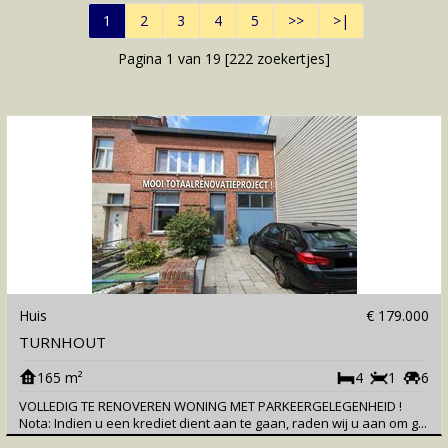
1
2
3
4
5
>>
>|
Pagina 1 van 19 [
222
zoekertjes]
Huis
€ 179.000
TURNHOUT
165 m²
4
1
6
VOLLEDIG TE RENOVEREN WONING MET PARKEERGELEGENHEID !
Nota: Indien u een krediet dient aan te gaan, raden wij u aan om g...