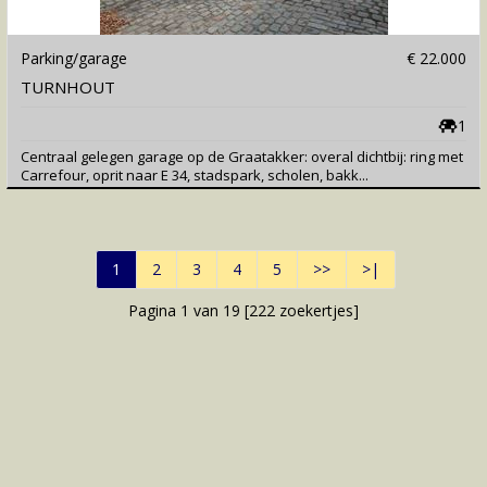
Parking/garage
€ 22.000
TURNHOUT
1
Centraal gelegen garage op de Graatakker: overal dichtbij: ring met
Carrefour, oprit naar E 34, stadspark, scholen, bakk...
1
2
3
4
5
>>
>|
Pagina 1 van 19 [
222
zoekertjes]