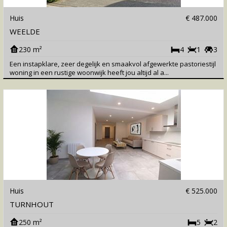
Huis
€ 487.000
WEELDE
230 m²
4
1
3
Een instapklare, zeer degelijk en smaakvol afgewerkte pastoriestijl
woning in een rustige woonwijk heeft jou altijd al a...
Huis
€ 525.000
TURNHOUT
250 m²
5
2